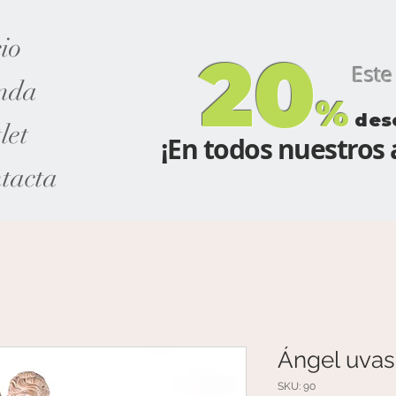
cio
20
Este m
nda
%
des
let
¡En todos nuestros a
tacta
Ángel uvas
SKU: 90