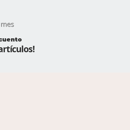
es
cuento
rtículos!