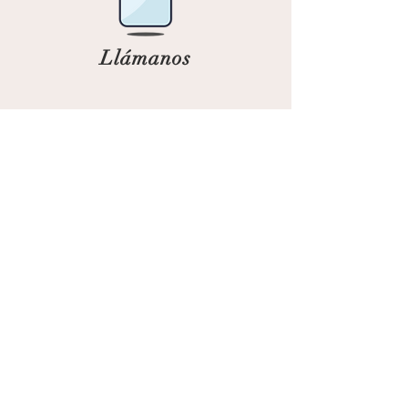
Llámanos
Artesanía Lora
Dos Hermanas · Sevilla · Spain