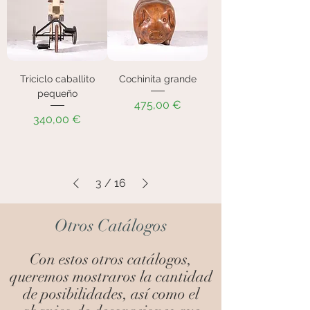
Triciclo caballito
Cochinita grande
pequeño
Precio
475,00 €
Precio
340,00 €
3
/
16
Otros Catálogos
Con estos otros catálogos,
queremos mostraros la cantidad
de posibilidades, así como el