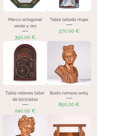
Marco octogonal
Tabla tallada mujer
verde y oro
Precio
370,00 €
Precio
350,00 €
Tabla relieves taller
Busto romano antq.
de bicicletas
Precio
850,00 €
Precio
240,00 €