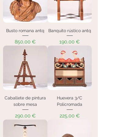
Busto romana antq
Banquito rústico antq
Precio
Precio
850,00 €
190,00 €
Caballete de pintura
Huevera 3/C
sobre mesa
Policromada
Precio
Precio
290,00 €
225,00 €