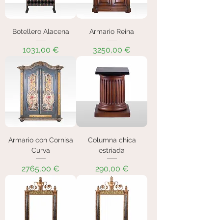
Botellero Alacena
Armario Reina
Precio
Precio
1031,00 €
3250,00 €
Armario con Cornisa
Columna chica
Curva
estriada
Precio
Precio
2765,00 €
290,00 €