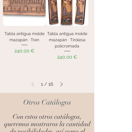
Tabla antigua molde
Tabla antigua molde
mazapán · Tren
mazapán · Tirolesa
policromada
Precio
240,00 €
Precio
240,00 €
1
/
16
Otros Catálogos
Con estos otros catálogos,
queremos mostraros la cantidad
de posibilidades, así como el