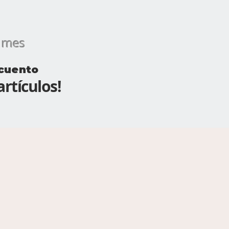
es
cuento
rtículos!