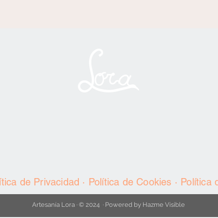
Artesanía Lora
Dos Hermanas · Sevilla · Spain
a@artesanialora.com
·
Tel.: 601 53 
ítica de Privacidad
·
Política de Cookies
·
Política
Artesanía Lora · © 2024 · Powered by Hazme Visible