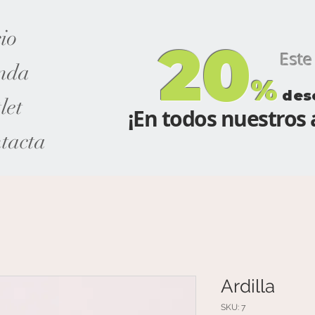
cio
20
Este m
nda
%
des
let
¡En todos nuestros a
tacta
Ardilla
SKU: 7